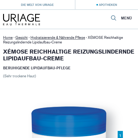
DIE WELT VON URIAGE
APOTHEKEN
MENÜ
Home
›
Gesicht
›
Hydratisierende & Nährende Pflege
›
XÉMOSE Reichhaltige
Reizungslindernde Lipidaufbau-Creme
XÉMOSE REICHHALTIGE REIZUNGSLINDERNDE
LIPIDAUFBAU-CREME
BERUHIGENDE LIPIDAUFBAU-PFLEGE
(Sehr trockene Haut)
1