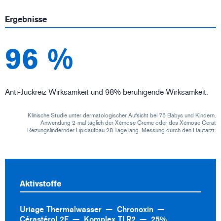
Ergebnisse
96 %
Anti-Juckreiz Wirksamkeit und 98% beruhigende Wirksamkeit.
Klinische Studie unter dermatologischer Aufsicht bei 75 Babys und Kindern.
Anwendung 2-mal täglich der Xémose Creme oder des Xémose Cerat
Reizungslindernder Lipidaufbau 28 Tage lang. Messung durch den Hautarzt.
Aktivstoffe
Uriage Thermalwasser
Chronoxin
Cérastérol 2F
Komplex TLR2
25%