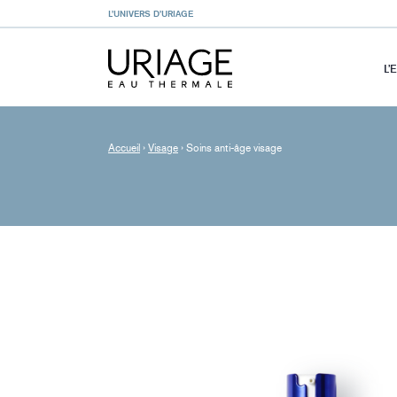
L’UNIVERS D’URIAGE
L’
Accueil
›
Visage
›
Soins anti-âge visage